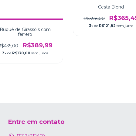
Cesta Blend
R$365,4
R$398,00
3
x de
R$121,82
sem juros
Buquê de Girassóis com
ferrero
R$389,99
R$435,00
3
x de
R$130,00
sem juros
Entre em contato