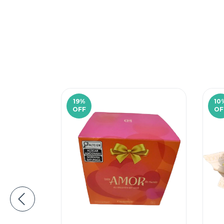
19
%
10
OFF
OF