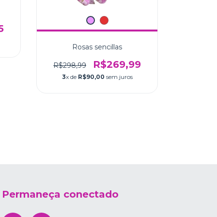
5
Rosas sencillas
Cac
R$269,99
R$298,99
R$245,
3
x de
R$90,00
sem juros
3
x de
Permaneça conectado