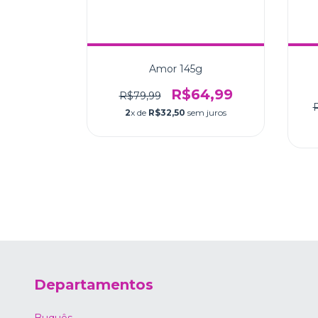
ine
14,99
Amor 145g
 juros
R$64,99
R$79,99
2
x de
R$32,50
sem juros
Departamentos