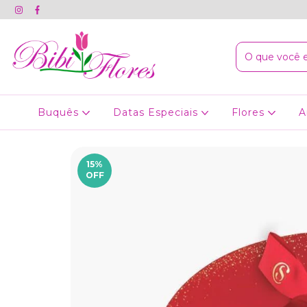
Buquês
Datas Especiais
Flores
A
15
%
OFF