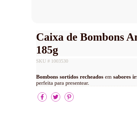
Caixa de Bombons Ang
185g
SKU #
1003530
Bombons sortidos
recheados
em
sabores ir
perfeita para presentear.