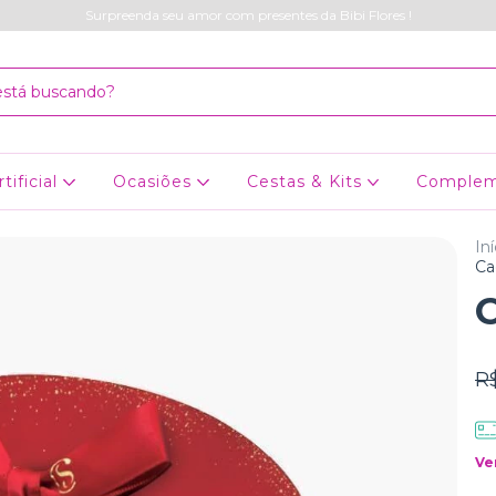
Surpreenda seu amor com presentes da Bibi Flores !
rtificial
Ocasiões
Cestas & Kits
Comple
Iní
Ca
R
Ve