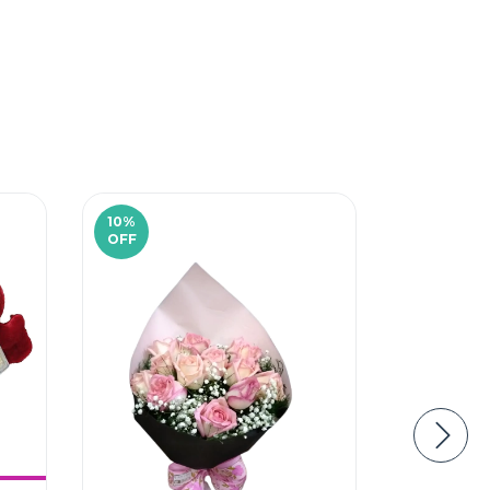
10
%
7
%
OFF
OFF