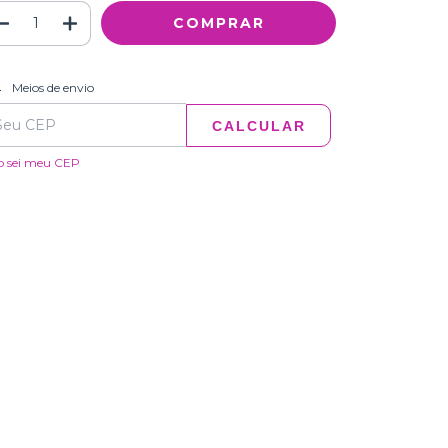
ALTERAR CEP
regas para o CEP:
Meios de envio
CALCULAR
o sei meu CEP