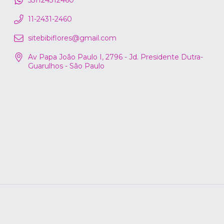
551124312460
11-2431-2460
sitebibiflores@gmail.com
Av Papa João Paulo I, 2796 - Jd. Presidente Dutra-
Guarulhos - São Paulo