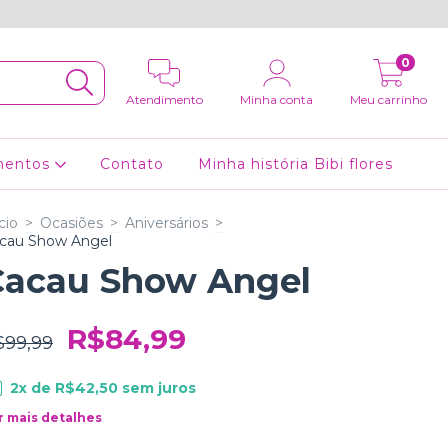
0
Atendimento
Minha conta
Meu carrinho
mentos
Contato
Minha história Bibi flores
cio
>
Ocasiões
>
Aniversários
>
cau Show Angel
Cacau Show Angel
R$84,99
$99,99
2
x de
R$42,50
sem juros
r mais detalhes