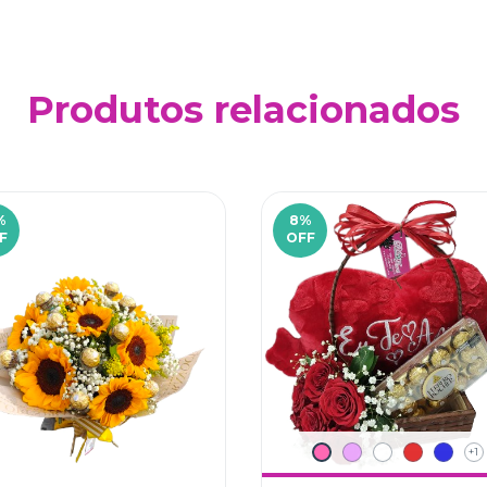
Produtos relacionados
%
8
%
F
OFF
+1