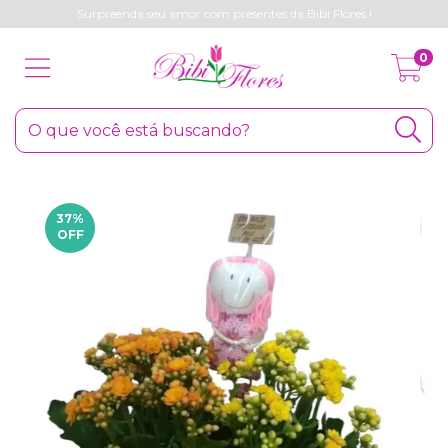
Surpreenda seu amor com presentes da Bibi Flores !
0
37
%
OFF