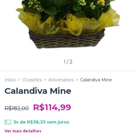
1
/
2
Início
>
Ocasiões
>
Aniversários
>
Calandiva Mine
Calandiva Mine
R$114,99
R$182,00
3
x de
R$38,33
sem juros
Ver mais detalhes