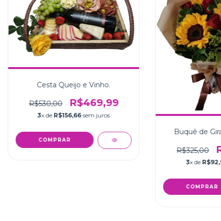
Cesta Queijo e Vinho.
R$469,99
R$530,00
3
x de
R$156,66
sem juros
Buquê de Gira
R$325,00
3
x de
R$92,