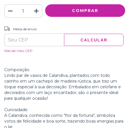
ALTERAR CEP
Entregas para o CEP:
Meios de envio
CALCULAR
Não sei meu CEP
Composição:
Lindo par de vasos de Calandiva, plantados com todo
carinho em um cachepó de madeira rústica, que traz um
toque especial à sua decoração. Embalados em celofane e
decorados com um laço encantador, são o presente ideal
para qualquer ocasião!
Curiosidade:
A Calandiva, conhecida como "flor da fortuna", simboliza
votos de felicidade e boa sorte, trazendo boas energias para
o lar.