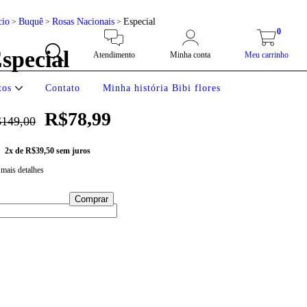
cio
Buquê
Rosas Nacionais
Especial
>
>
>
0
special
Atendimento
Minha conta
Meu carrinho
tos
Contato
Minha história Bibi flores
R$78,99
149,00
2
x de
R$39,50
sem juros
 mais detalhes
Meios de envio
regas para o CEP:
Alterar CEP
Calcular
a login
e use seus dados de entrega
 sei meu CEP