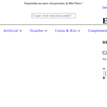
Surpreenda seu amor com presentes da Bibi Flores !
Iní
E
Artificial
Ocasiões
Cestas & Kits
Complemen
R$
Ver
Ent
Faç
Não