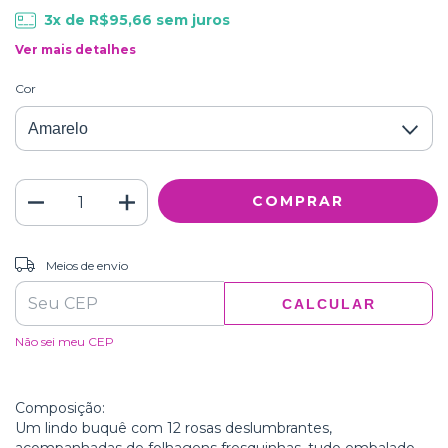
3
x de
R$95,66
sem juros
Ver mais detalhes
Cor
ALTERAR CEP
Entregas para o CEP:
Meios de envio
CALCULAR
Não sei meu CEP
Composição:
Um lindo buquê com 12 rosas deslumbrantes,