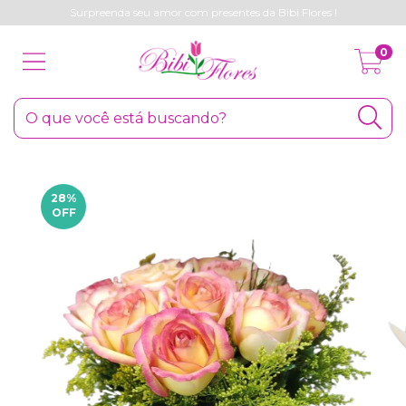
Surpreenda seu amor com presentes da Bibi Flores !
0
28
%
OFF