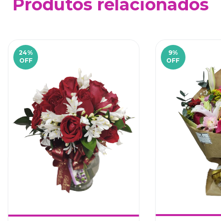
Produtos relacionados
24
%
9
%
OFF
OFF