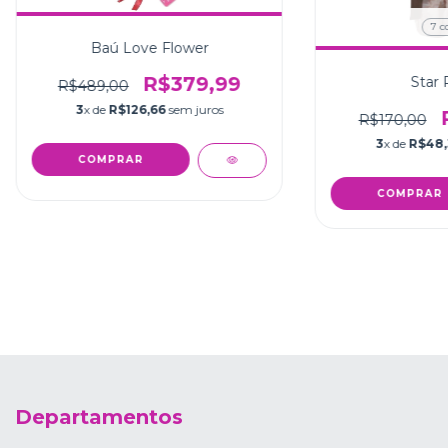
7 c
Baú Love Flower
R$379,99
Star 
R$489,00
3
x de
R$126,66
sem juros
R$170,00
3
x de
R$48,
COMPRAR
Departamentos