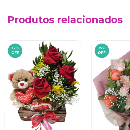
Produtos relacionados
22
%
15
%
OFF
OFF