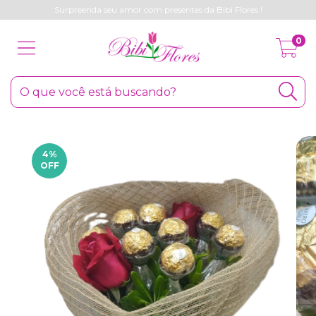
Surpreenda seu amor com presentes da Bibi Flores !
0
4
%
OFF