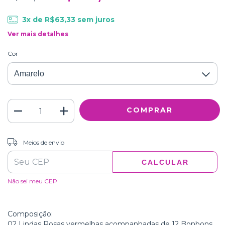
3
x de
R$63,33
sem juros
Ver mais detalhes
Cor
ALTERAR CEP
Entregas para o CEP:
Meios de envio
CALCULAR
Não sei meu CEP
Composição:
02 Lindas Rosas vermelhas acompanhadas de 12 Bonbons