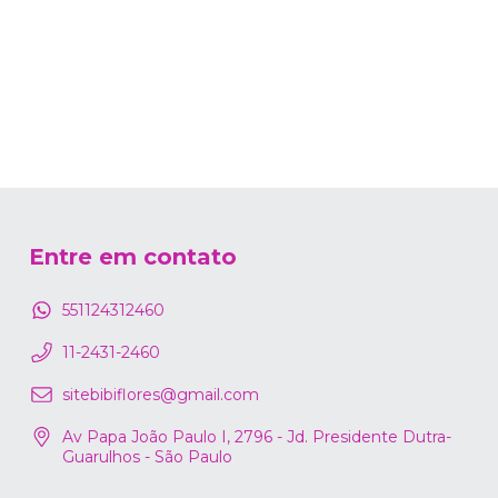
Entre em contato
551124312460
11-2431-2460
sitebibiflores@gmail.com
Av Papa João Paulo I, 2796 - Jd. Presidente Dutra-
Guarulhos - São Paulo