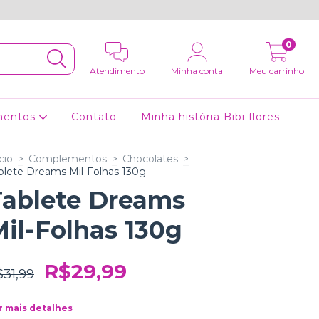
0
Atendimento
Minha conta
Meu carrinho
mentos
Contato
Minha história Bibi flores
cio
>
Complementos
>
Chocolates
>
blete Dreams Mil-Folhas 130g
Tablete Dreams
il-Folhas 130g
R$29,99
$31,99
r mais detalhes