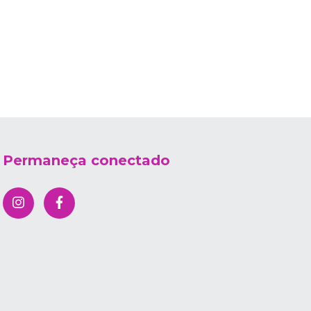
3
x de
Permaneça conectado