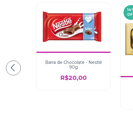
14
OF
Barra de Chocolate - Nestlé
90g
R$20,00
g
4,99
 juros