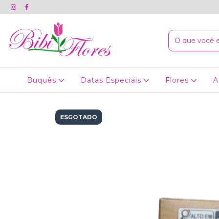
Buquês
Datas Especiais
Flores
A
ESGOTADO