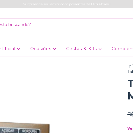
Surpreenda seu amor com presentes da Bibi Flores !
rtificial
Ocasiões
Cestas & Kits
Comple
Iní
Ta
M
R
Ve