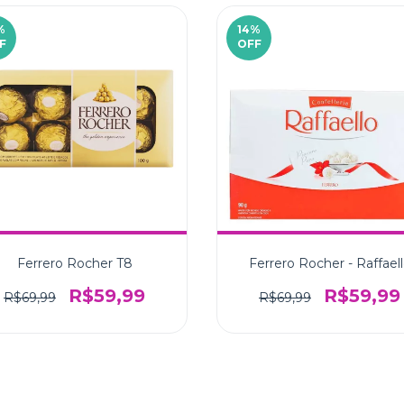
%
14
%
F
OFF
Ferrero Rocher T8
Ferrero Rocher - Raffael
R$59,99
R$59,99
R$69,99
R$69,99