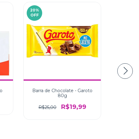
20
%
10
%
OFF
OFF
lo
Barra de Chocolate - Garoto
80g
R$19,99
R$25,00
Buquê 
R$435,