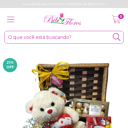
Surpreenda seu amor com presentes da Bibi Flores !
0
21
%
OFF