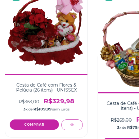
Cesta de Café com Flores &
Pelúcia (26 itens) - UNISSEX
R$329,98
R$363,00
Cesta de Café 
ítens) -
3
x de
R$109,99
sem juros
R$269,00
3
x de
R$79,