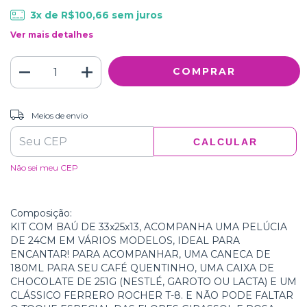
3
x de
R$100,66
sem juros
Ver mais detalhes
ALTERAR CEP
Entregas para o CEP:
Meios de envio
CALCULAR
Não sei meu CEP
Composição:
KIT COM BAÚ DE 33x25x13, ACOMPANHA UMA PELÚCIA
DE 24CM EM VÁRIOS MODELOS, IDEAL PARA
ENCANTAR! PARA ACOMPANHAR, UMA CANECA DE
180ML PARA SEU CAFÉ QUENTINHO, UMA CAIXA DE
CHOCOLATE DE 251G (NESTLÉ, GAROTO OU LACTA) E UM
CLÁSSICO FERRERO ROCHER T-8. E NÃO PODE FALTAR