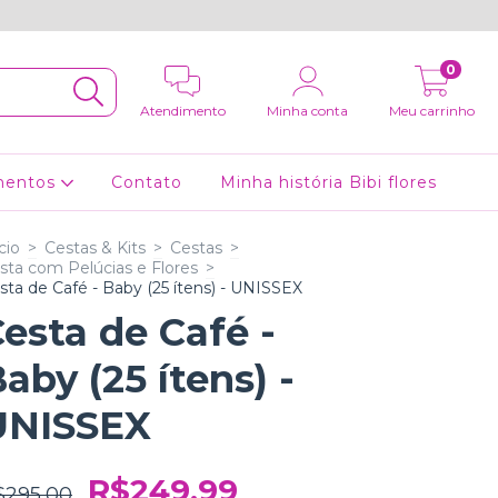
0
Atendimento
Minha conta
Meu carrinho
mentos
Contato
Minha história Bibi flores
cio
>
Cestas & Kits
>
Cestas
>
sta com Pelúcias e Flores
>
sta de Café - Baby (25 ítens) - UNISSEX
esta de Café -
aby (25 ítens) -
UNISSEX
R$249,99
$295,00