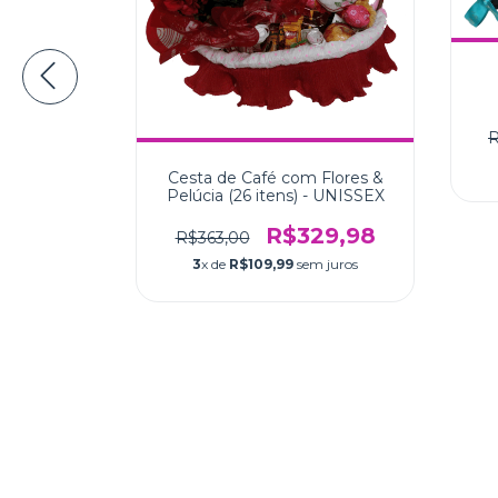
R
hã Import
Cesta de Café com Flores &
ISSEX
Pelúcia (26 itens) - UNISSEX
89,99
R$329,98
R$363,00
 juros
3
x de
R$109,99
sem juros