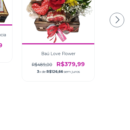
Cesta
R$530,
cia
3
x de
9
Baú Love Flower
R$379,99
R$489,00
3
x de
R$126,66
sem juros