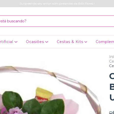
Surpreenda seu amor com presentes da Bibi Flores !
rtificial
Ocasiões
Cestas & Kits
Comple
Iní
Ce
Ce
C
B
R