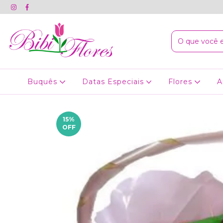
Buquês
Datas Especiais
Flores
A
15
%
OFF