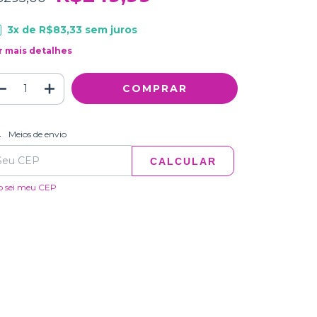
3
x de
R$83,33
sem juros
r mais detalhes
ALTERAR CEP
regas para o CEP:
Meios de envio
CALCULAR
o sei meu CEP