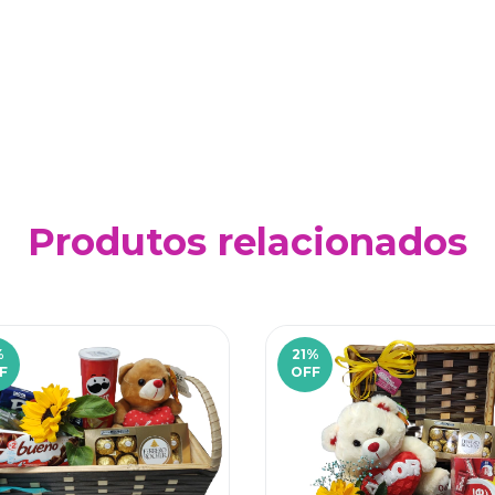
Produtos relacionados
%
21
%
F
OFF