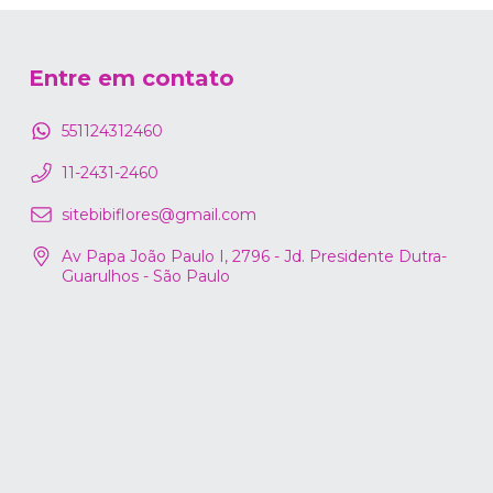
Entre em contato
551124312460
11-2431-2460
sitebibiflores@gmail.com
Av Papa João Paulo I, 2796 - Jd. Presidente Dutra-
Guarulhos - São Paulo