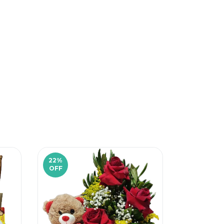
22
%
11
%
OFF
OFF