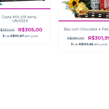
Cesta MIX (09 itens) -
UNISSEX
R$305,00
Baú com Chocolate e Pelú
$330,00
3
x de
R$101,67
sem juros
R$301,9
R$380,00
3
x de
R$100,66
sem juros