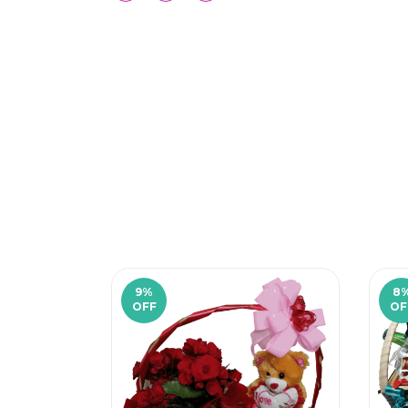
9
%
8
OFF
OF