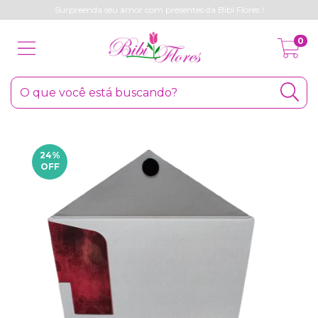
Surpreenda seu amor com presentes da Bibi Flores !
0
24
%
OFF