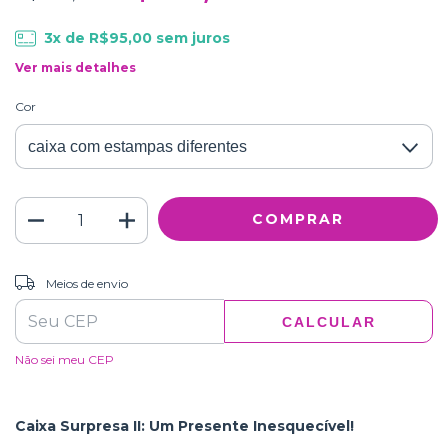
3
x de
R$95,00
sem juros
Ver mais detalhes
Cor
ALTERAR CEP
Entregas para o CEP:
Meios de envio
CALCULAR
Não sei meu CEP
Caixa Surpresa II: Um Presente Inesquecível!