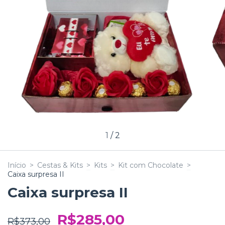
1
/
2
Início
>
Cestas & Kits
>
Kits
>
Kit com Chocolate
>
Caixa surpresa II
Caixa surpresa II
R$285,00
R$373,00