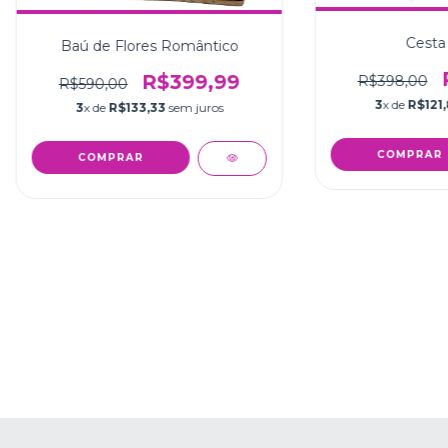
Cesta
Baú de Flores Romântico
R$399,99
R$398,00
R$590,00
3
x de
R$121
3
x de
R$133,33
sem juros
COMPRAR